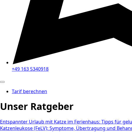
+49 163 5340918
Tarif berechnen
Unser Ratgeber
Entspannter Urlaub mit Katze im Ferienhaus: Tipps für gel
Katzenleukose (FeLV): Symptome, Übertragung und Behand