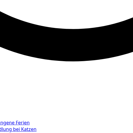
ungene Ferien
lung bei Katzen